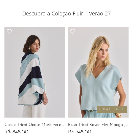
Descubra a Coleção Fluir | Verão 27
LINHA ESSENCIAL
ot Barbicachos com Fivela Brisa Tamanho Único
Casulo Tricot Ondas Maritimo e Laguna Tamanho Único
Blusa Tricot Rayon Flex Manga Japonesa Brisa
R$ 848,00
R$ 748,00