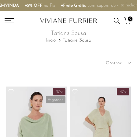
fechar
MVINDA
5% OFF
no Pix
Frete Grátis
com cupom de vendedora
Ir
para
0
o
conteúdo
Tatiane Sousa
Início
Tatiane Sousa
Ordenar
-30%
-40%
Esgotado