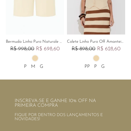
Bermuda Linho Puro Naturale Off Amanteigado
Colete Linho Puro Off Amanteigado
R$ 998,00
R$ 698,60
R$ 898,00
R$ 628,60
P
M
G
PP
P
G
INSCREVA-SE E GANHE 10% OFF NA
PRIMEIRA COMPRA
FIQUE POR DENTRO DOS LANÇAMENTOS E
NOVIDADES!