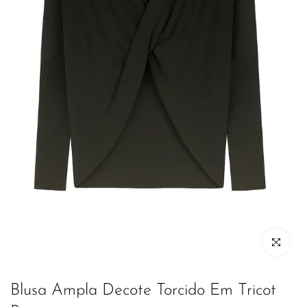
Clique para
Blusa Ampla Decote Torcido Em Tricot