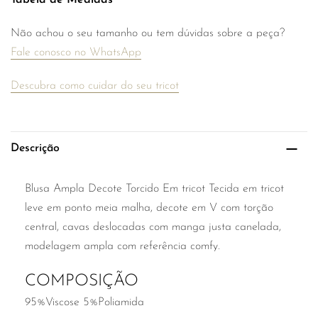
Tabela de Medidas
Não achou o seu tamanho ou tem dúvidas sobre a peça?
Fale conosco no WhatsApp
Descubra como cuidar do seu tricot
Descrição
Blusa Ampla Decote Torcido Em tricot Tecida em tricot
leve em ponto meia malha, decote em V com torção
central, cavas deslocadas com manga justa canelada,
modelagem ampla com referência comfy.
COMPOSIÇÃO
95%Viscose 5%Poliamida